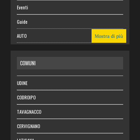
Eventi
Guide
AUTO
Mostra di più
CASA
COMUNI
RISPARMIO
SALUTE
UDINE
Necrologie
CODROIPO
Chi siamo
TAVAGNACCO
Abbonati
CERVIGNANO
Login