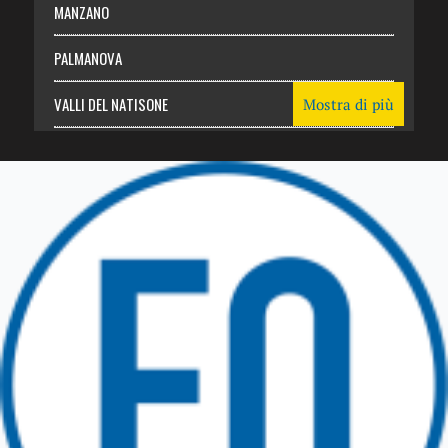
MANZANO
PALMANOVA
VALLI DEL NATISONE
Mostra di più
Friuli Venezia Giulia
TRICESIMO
TARCENTO
GEMONA DEL FRIULI
TOLMEZZO
TARVISIO