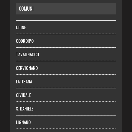
COMUNI
RISPARMIO
SALUTE
UDINE
Necrologie
CODROIPO
Chi siamo
TAVAGNACCO
Abbonati
CERVIGNANO
Login
LATISANA
CIVIDALE
S. DANIELE
LIGNANO