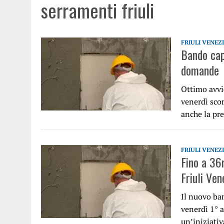
serramenti friuli
FRIULI VENEZ
Bando cap
domande
Ottimo avvio
venerdì sco
anche la pr
FRIULI VENEZ
Fino a 36
Friuli Ven
Il nuovo ban
venerdì 1° 
un’iniziativ