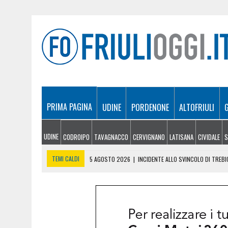
PRIMA PAGINA
UDINE
PORDENONE
ALTOFRIULI
UDINE
CODROIPO
TAVAGNACCO
CERVIGNANO
LATISANA
CIVIDALE
S
TEMI CALDI
5 AGOSTO 2026
|
INCIDENTE ALLO SVINCOLO DI TREB
5 AGOSTO 2026
|
LE PREVISIONI METEO IN FRIULI VENEZIA GIULIA DI 
5 AGOSTO 2026
|
SICCITÀ E CARENZA D’ACQUA, LE AZIENDE AGRICOLE
5 AGOSTO 2026
|
ORIGINARIO DI BANNIA TRA I MORTI DI MARCINELLE