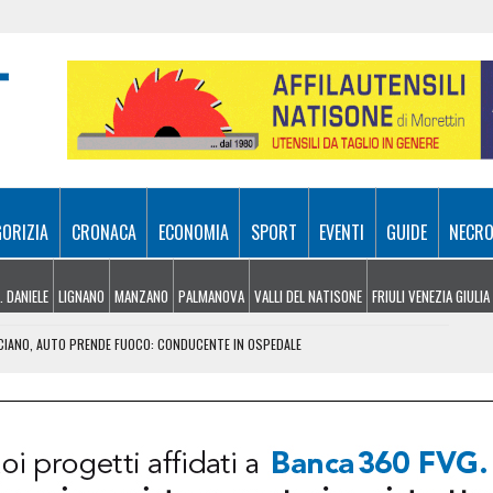
GORIZIA
CRONACA
ECONOMIA
SPORT
EVENTI
GUIDE
NECRO
. DANIELE
LIGNANO
MANZANO
PALMANOVA
VALLI DEL NATISONE
FRIULI VENEZIA GIULIA
ICIANO, AUTO PRENDE FUOCO: CONDUCENTE IN OSPEDALE
GIOVEDÌ 6 AGOSTO
 UDINESI SEMPRE PIÙ IN DIFFICOLTÀ
: PIETRO BASSO IDENTIFICATO DOPO 70 ANNI