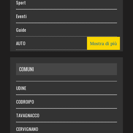
Sport
Eventi
Guide
AUTO
Mostra di più
CASA
COMUNI
RISPARMIO
SALUTE
UDINE
Necrologie
CODROIPO
Chi siamo
TAVAGNACCO
Abbonati
CERVIGNANO