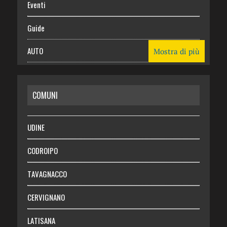
Eventi
Guide
AUTO
Mostra di più
CASA
COMUNI
RISPARMIO
SALUTE
UDINE
Necrologie
CODROIPO
Chi siamo
TAVAGNACCO
Abbonati
CERVIGNANO
Login
LATISANA