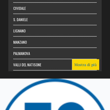
CIVIDALE
S. DANIELE
LIGNANO
MANZANO
PALMANOVA
VALLI DEL NATISONE
Mostra di più
Friuli Venezia Giulia
TRICESIMO
TARCENTO
GEMONA DEL FRIULI