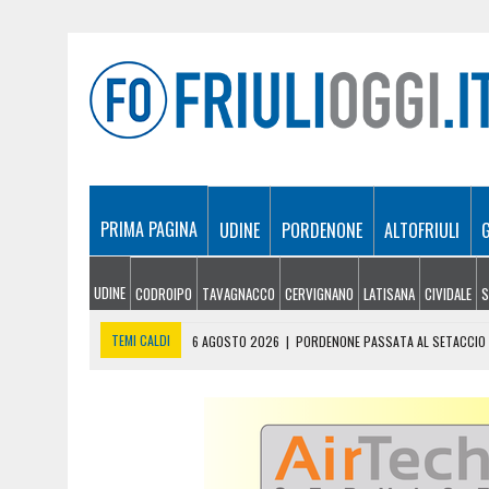
PRIMA PAGINA
UDINE
PORDENONE
ALTOFRIULI
UDINE
CODROIPO
TAVAGNACCO
CERVIGNANO
LATISANA
CIVIDALE
S
TEMI CALDI
6 AGOSTO 2026
|
PORDENONE PASSATA AL SETACCIO DA
6 AGOSTO 2026
|
AGRICOLTURA E PESCA, IL CARO COSTI PESA SULLE 
6 AGOSTO 2026
|
RIVOLUZIONE NELLE PARROCCHIE FRIULANE: DA S
6 AGOSTO 2026
|
INCENDIO IN UNA CASA DI SPILIMBERGO, FIAMME I