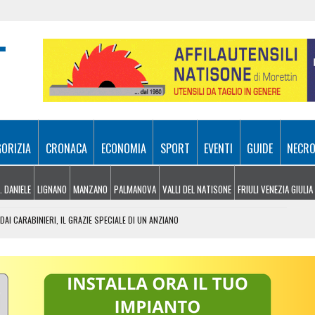
GORIZIA
CRONACA
ECONOMIA
SPORT
EVENTI
GUIDE
NECRO
. DANIELE
LIGNANO
MANZANO
PALMANOVA
VALLI DEL NATISONE
FRIULI VENEZIA GIULIA
I CARABINIERI, IL GRAZIE SPECIALE DI UN ANZIANO
IMPRESE: IN FVG ARRIVANO 20 MILIONI DI AIUTI
ETTEMBRE 22 COMUNITÀ CAMBIANO PARROCO
N CUCINA: IPOTESI GUASTO ELETTRICO