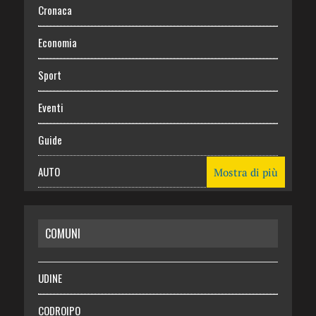
Cronaca
Economia
Sport
Eventi
Guide
AUTO
Mostra di più
CASA
COMUNI
RISPARMIO
SALUTE
UDINE
Necrologie
CODROIPO