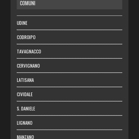
COMUNI
RISPARMIO
SALUTE
UDINE
Necrologie
CODROIPO
Chi siamo
TAVAGNACCO
Abbonati
CERVIGNANO
Login
LATISANA
CIVIDALE
S. DANIELE
LIGNANO
MANZANO