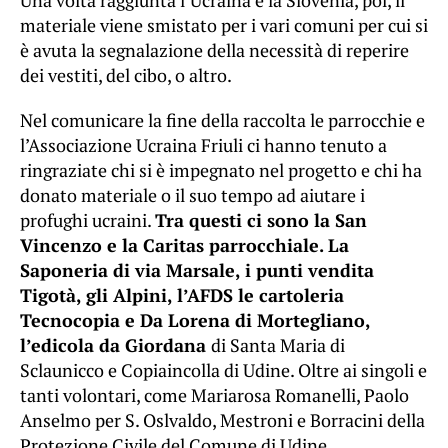
Una volta raggiunta l’Ucraina e la Slovenia, poi, il
materiale viene smistato per i vari comuni per cui si
è avuta la segnalazione della necessità di reperire
dei vestiti, del cibo, o altro.
Nel comunicare la fine della raccolta le parrocchie e
l’Associazione Ucraina Friuli ci hanno tenuto a
ringraziate chi si è impegnato nel progetto e chi ha
donato materiale o il suo tempo ad aiutare i
profughi ucraini.
Tra questi ci sono la San
Vincenzo e la Caritas parrocchiale. La
Saponeria di via Marsale, i punti vendita
Tigotà, gli Alpini, l’AFDS le cartoleria
Tecnocopia e Da Lorena di Mortegliano,
l’edicola da Giordana
di Santa Maria di
Sclaunicco e Copiaincolla di Udine. Oltre ai singoli e
tanti volontari, come Mariarosa Romanelli, Paolo
Anselmo per S. Oslvaldo, Mestroni e Borracini della
Protezione Civile del Comune di Udine.