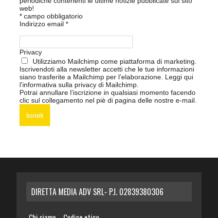
periodiche contenenti le ultime notizie pubblicate sul sito
web!
*
campo obbligatorio
Indirizzo email
*
Privacy
Utilizziamo Mailchimp come piattaforma di marketing.
Iscrivendoti alla newsletter accetti che le tue informazioni
siano trasferite a Mailchimp per l’elaborazione.
Leggi qui
l’informativa sulla privacy di Mailchimp
.
Potrai annullare l’iscrizione in qualsiasi momento facendo
clic sul collegamento nel piè di pagina delle nostre e-mail.
DIRETTA MEDIA ADV SRL- P.I. 02839380306
Chi siamo
Codice etico
–