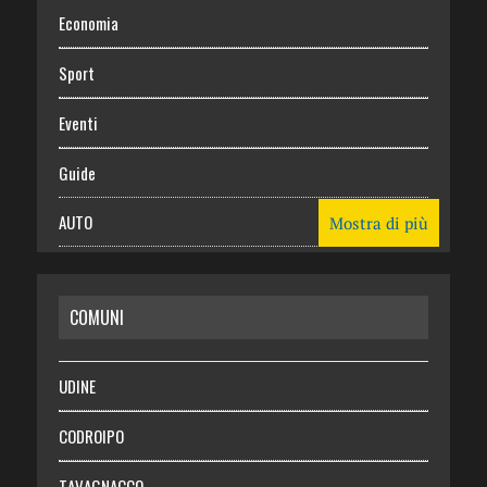
Economia
Sport
Eventi
Guide
AUTO
Mostra di più
CASA
COMUNI
RISPARMIO
SALUTE
UDINE
Necrologie
CODROIPO
Chi siamo
TAVAGNACCO