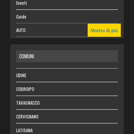
Eventi
Guide
AUTO
Mostra di più
CASA
COMUNI
RISPARMIO
SALUTE
UDINE
Necrologie
CODROIPO
Chi siamo
TAVAGNACCO
Abbonati
CERVIGNANO
Login
LATISANA