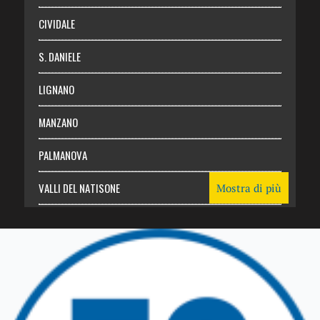
CIVIDALE
S. DANIELE
LIGNANO
MANZANO
PALMANOVA
VALLI DEL NATISONE
Mostra di più
Friuli Venezia Giulia
TRICESIMO
TARCENTO
GEMONA DEL FRIULI