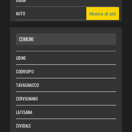
AUTO
Mostra di più
CASA
COMUNI
RISPARMIO
SALUTE
UDINE
Necrologie
CODROIPO
Chi siamo
TAVAGNACCO
Abbonati
CERVIGNANO
Login
LATISANA
CIVIDALE