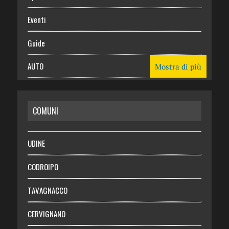
Eventi
Guide
AUTO
Mostra di più
CASA
COMUNI
RISPARMIO
SALUTE
UDINE
Necrologie
CODROIPO
Chi siamo
TAVAGNACCO
Abbonati
CERVIGNANO