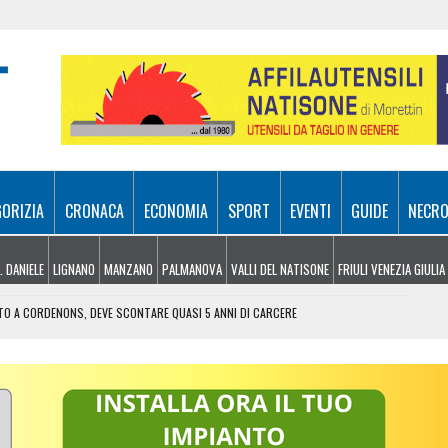
GORIZIA
CRONACA
ECONOMIA
SPORT
EVENTI
GUIDE
NECRO
. DANIELE
LIGNANO
MANZANO
PALMANOVA
VALLI DEL NATISONE
FRIULI VENEZIA GIULIA
TO A CORDENONS, DEVE SCONTARE QUASI 5 ANNI DI CARCERE
COTTERO IN AZIONE SUL MONTE VALCALDA
IA GIULIA, CROAZIA ED EVENTI SOTTO IL CIELO D’AGOSTO
, UNA SERATA DEDICATA ALL’ASTRONOMIA