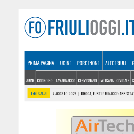
PRIMA PAGINA
UDINE
PORDENONE
ALTOFRIULI
UDINE
CODROIPO
TAVAGNACCO
CERVIGNANO
LATISANA
CIVIDALE
S
TEMI CALDI
7 AGOSTO 2026
|
DROGA, FURTI E MINACCE: ARRESTA
7 AGOSTO 2026
|
INCENDI IN FVG, NUOVI FOCOLAI A TRAMONTI: ELI
7 AGOSTO 2026
|
LE NOTTI DEL VINO, DUE WEEKEND TRA FRIULI VENEZ
7 AGOSTO 2026
|
VILLA MANIN OSPITA “LA VILLA SOTTO LE STELLE”