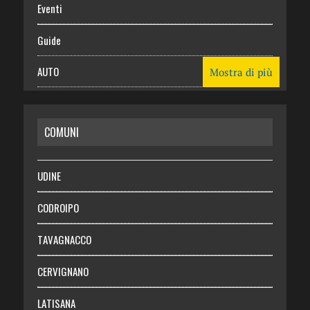
Eventi
Guide
AUTO
Mostra di più
CASA
COMUNI
RISPARMIO
SALUTE
UDINE
Necrologie
CODROIPO
Chi siamo
TAVAGNACCO
Abbonati
CERVIGNANO
Login
LATISANA