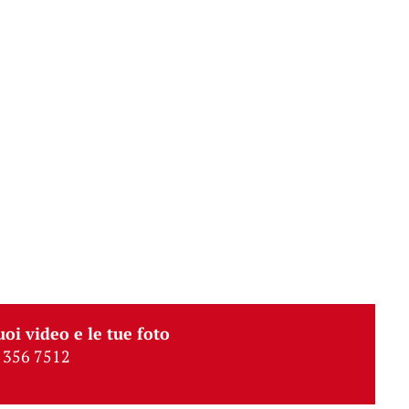
uoi video e le tue foto
 356 7512