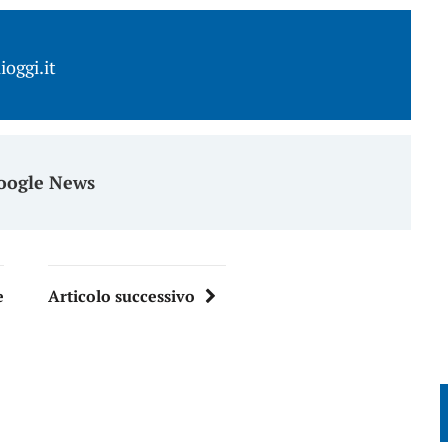
ioggi.it
oogle News
e
Articolo successivo