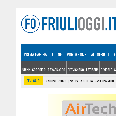
PRIMA PAGINA
UDINE
PORDENONE
ALTOFRIULI
UDINE
CODROIPO
TAVAGNACCO
CERVIGNANO
LATISANA
CIVIDALE
S
TEMI CALDI
6 AGOSTO 2026
|
SAPPADA CELEBRA SANT’OSVALDO: T
6 AGOSTO 2026
|
SI INFORTUNA A 1.940 METRI E NON RIESCE A SCE
6 AGOSTO 2026
|
LE PREVISIONI METEO IN FRIULI VENEZIA GIULIA DI 
6 AGOSTO 2026
|
PRECIPITA COL PARAPENDIO: 25ENNE RESTA SOSPE