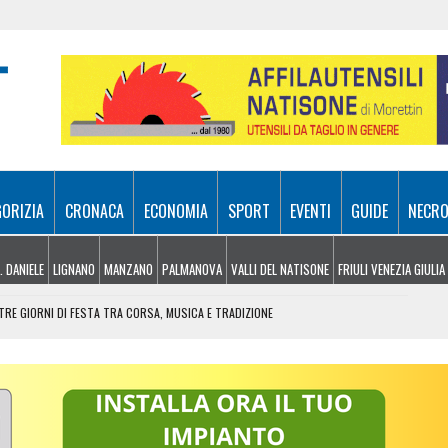
GORIZIA
CRONACA
ECONOMIA
SPORT
EVENTI
GUIDE
NECRO
. DANIELE
LIGNANO
MANZANO
PALMANOVA
VALLI DEL NATISONE
FRIULI VENEZIA GIULIA
RE GIORNI DI FESTA TRA CORSA, MUSICA E TRADIZIONE
NDERE: RECUPERATO DALL’ELISOCCORSO
VENERDÌ 7 AGOSTO
SA A 10 METRI DA TERRA