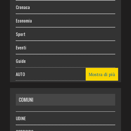
Cronaca
Economia
Sport
Eventi
Guide
AUTO
Mostra di più
CASA
COMUNI
RISPARMIO
SALUTE
UDINE
Necrologie