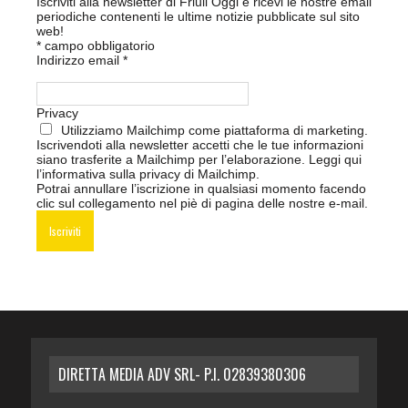
Iscriviti alla newsletter di Friuli Oggi e ricevi le nostre email
periodiche contenenti le ultime notizie pubblicate sul sito
web!
*
campo obbligatorio
Indirizzo email
*
Privacy
Utilizziamo Mailchimp come piattaforma di marketing.
Iscrivendoti alla newsletter accetti che le tue informazioni
siano trasferite a Mailchimp per l’elaborazione.
Leggi qui
l’informativa sulla privacy di Mailchimp
.
Potrai annullare l’iscrizione in qualsiasi momento facendo
clic sul collegamento nel piè di pagina delle nostre e-mail.
DIRETTA MEDIA ADV SRL- P.I. 02839380306