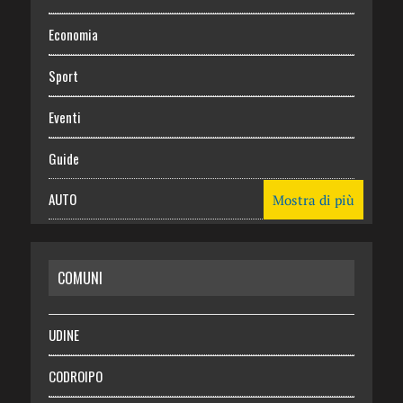
Economia
Sport
Eventi
Guide
AUTO
Mostra di più
CASA
COMUNI
RISPARMIO
SALUTE
UDINE
Necrologie
CODROIPO
Chi siamo