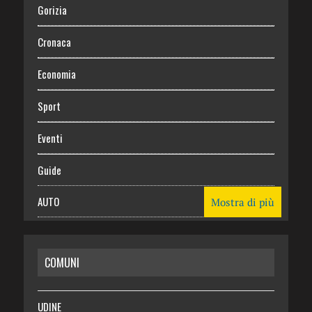
Gorizia
Cronaca
Economia
Sport
Eventi
Guide
AUTO
Mostra di più
CASA
COMUNI
RISPARMIO
SALUTE
UDINE