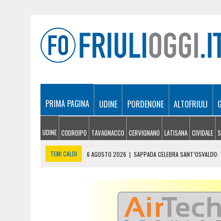
PRIMA PAGINA
UDINE
PORDENONE
ALTOFRIULI
UDINE
CODROIPO
TAVAGNACCO
CERVIGNANO
LATISANA
CIVIDALE
S
TEMI CALDI
6 AGOSTO 2026
|
SAPPADA CELEBRA SANT’OSVALDO: T
6 AGOSTO 2026
|
SI INFORTUNA A 1.940 METRI E NON RIESCE A SCE
6 AGOSTO 2026
|
LE PREVISIONI METEO IN FRIULI VENEZIA GIULIA DI 
6 AGOSTO 2026
|
PRECIPITA COL PARAPENDIO: 25ENNE RESTA SOSPE