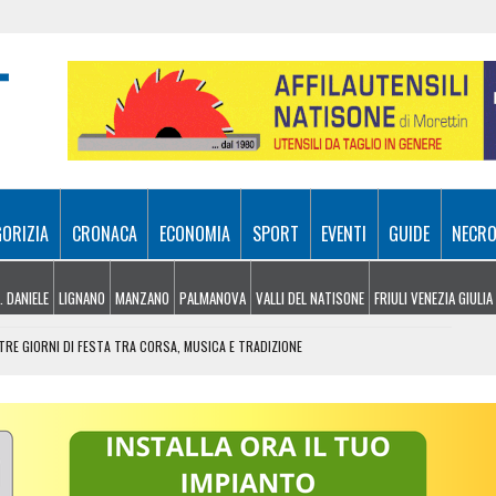
GORIZIA
CRONACA
ECONOMIA
SPORT
EVENTI
GUIDE
NECRO
. DANIELE
LIGNANO
MANZANO
PALMANOVA
VALLI DEL NATISONE
FRIULI VENEZIA GIULIA
RE GIORNI DI FESTA TRA CORSA, MUSICA E TRADIZIONE
NDERE: RECUPERATO DALL’ELISOCCORSO
VENERDÌ 7 AGOSTO
SA A 10 METRI DA TERRA