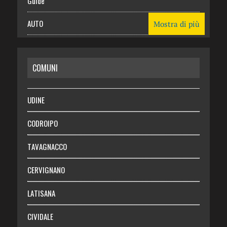
Guide
AUTO
Mostra di più
CASA
COMUNI
RISPARMIO
SALUTE
UDINE
Necrologie
CODROIPO
Chi siamo
TAVAGNACCO
Abbonati
CERVIGNANO
Login
LATISANA
CIVIDALE