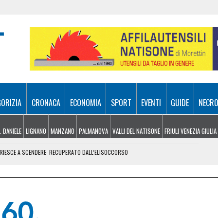
GORIZIA
CRONACA
ECONOMIA
SPORT
EVENTI
GUIDE
NECRO
. DANIELE
LIGNANO
MANZANO
PALMANOVA
VALLI DEL NATISONE
FRIULI VENEZIA GIULIA
N RIESCE A SCENDERE: RECUPERATO DALL’ELISOCCORSO
VENERDÌ 7 AGOSTO
SA A 10 METRI DA TERRA
E, ARRIVANO I TEMPORALI MA NON BASTA