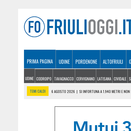
PRIMA PAGINA
UDINE
PORDENONE
ALTOFRIULI
UDINE
CODROIPO
TAVAGNACCO
CERVIGNANO
LATISANA
CIVIDALE
S
TEMI CALDI
6 AGOSTO 2026
|
SI INFORTUNA A 1.940 METRI E NO
6 AGOSTO 2026
|
LE PREVISIONI METEO IN FRIULI VENEZIA GIULIA DI 
6 AGOSTO 2026
|
PRECIPITA COL PARAPENDIO: 25ENNE RESTA SOSPE
6 AGOSTO 2026
|
CALDO RECORD IN FRIULI: 41 GRADI NEL CIVIDALES