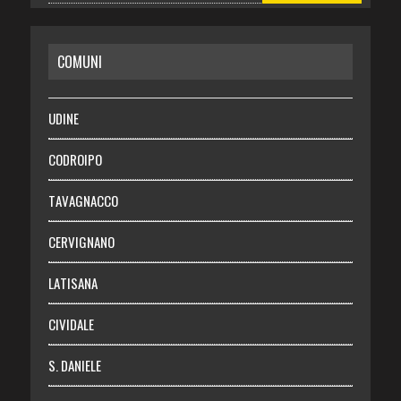
CASA
COMUNI
RISPARMIO
SALUTE
UDINE
Necrologie
CODROIPO
Chi siamo
TAVAGNACCO
Abbonati
CERVIGNANO
Login
LATISANA
CIVIDALE
S. DANIELE