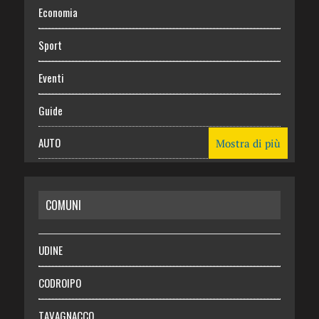
Economia
Sport
Eventi
Guide
AUTO
Mostra di più
CASA
COMUNI
RISPARMIO
SALUTE
UDINE
Necrologie
CODROIPO
Chi siamo
TAVAGNACCO