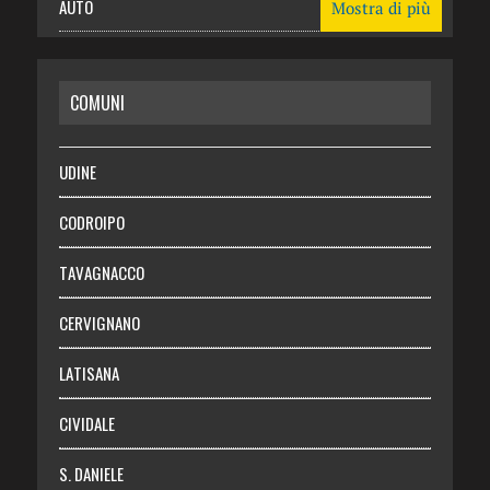
AUTO
Mostra di più
CASA
COMUNI
RISPARMIO
SALUTE
UDINE
Necrologie
CODROIPO
Chi siamo
TAVAGNACCO
Abbonati
CERVIGNANO
Login
LATISANA
CIVIDALE
S. DANIELE