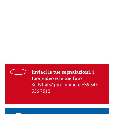
Inviaci le tue segnalazioni, i
tuoi video e le tue foto
Su WhatsApp al numero +39 345
356 7512