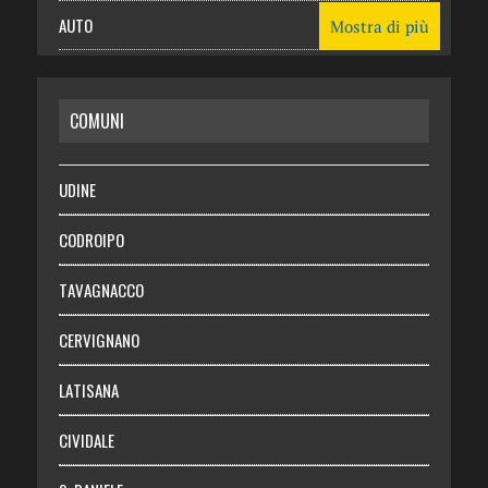
AUTO
Mostra di più
CASA
COMUNI
RISPARMIO
SALUTE
UDINE
Necrologie
CODROIPO
Chi siamo
TAVAGNACCO
Abbonati
CERVIGNANO
Login
LATISANA
CIVIDALE