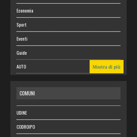
Economia
Sport
Eventi
Guide
AUTO
Mostra di più
CASA
COMUNI
RISPARMIO
SALUTE
UDINE
Necrologie
CODROIPO
Chi siamo