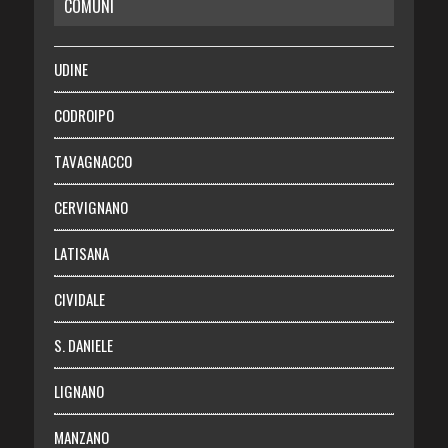
COMUNI
RISPARMIO
SALUTE
UDINE
Necrologie
CODROIPO
Chi siamo
TAVAGNACCO
Abbonati
CERVIGNANO
Login
LATISANA
CIVIDALE
S. DANIELE
LIGNANO
MANZANO