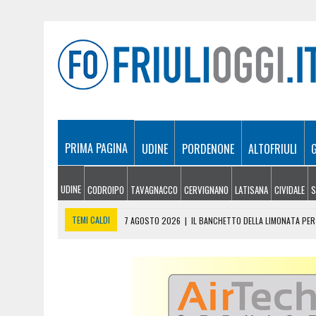
PRIMA PAGINA
UDINE
PORDENONE
ALTOFRIULI
UDINE
CODROIPO
TAVAGNACCO
CERVIGNANO
LATISANA
CIVIDALE
S
TEMI CALDI
7 AGOSTO 2026
|
IL BANCHETTO DELLA LIMONATA PER 
7 AGOSTO 2026
|
EMERGENZA INCENDI IN FRIULI: CINQUE ROGHI ANCO
7 AGOSTO 2026
|
“MÖČIZÄ ANU IT”: A OSEACCO TORNA LA FESTA DEL
7 AGOSTO 2026
|
UN TAP, 10 BIGLIETTI: SUI BUS DI UDINE ARRIVA 