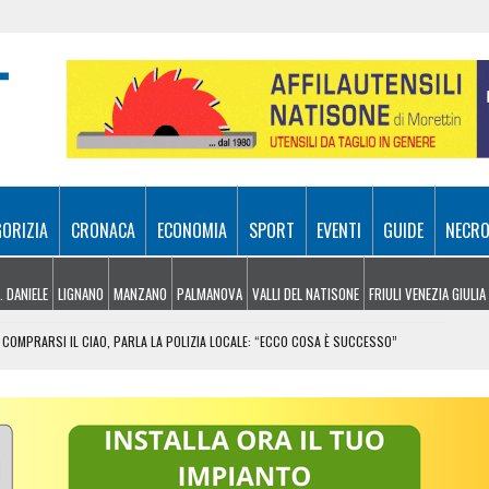
GORIZIA
CRONACA
ECONOMIA
SPORT
EVENTI
GUIDE
NECRO
. DANIELE
LIGNANO
MANZANO
PALMANOVA
VALLI DEL NATISONE
FRIULI VENEZIA GIULIA
COMPRARSI IL CIAO, PARLA LA POLIZIA LOCALE: “ECCO COSA È SUCCESSO”
RA ATTIVI, ELICOTTERI IN AZIONE SUI MONTI
 FRICO RESIANO TRA SAPORE, TRADIZIONE E MEMORIA
IL CONTACTLESS PER VIAGGIARE IN GRUPPO