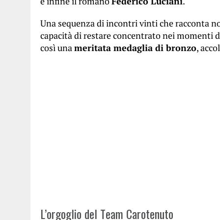
e infine il romano
Federico Luciani
.
Una sequenza di incontri vinti che racconta non
capacità di restare concentrato nei momenti dec
così una
meritata medaglia di bronzo
, acco
L’orgoglio del Team Carotenuto