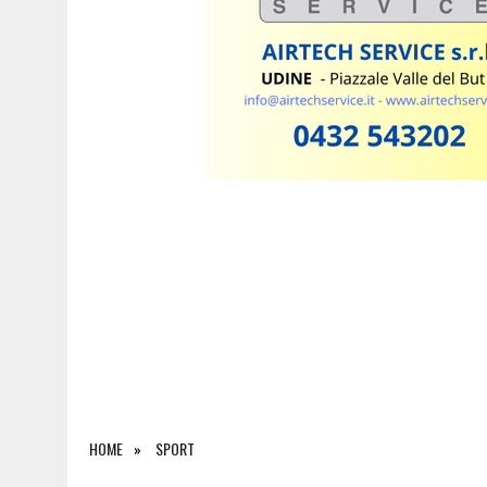
7 AGOSTO 2026
|
ESTATE E CANI, SCATTANO I CONTROLLI IN FVG: N
HOME
SPORT