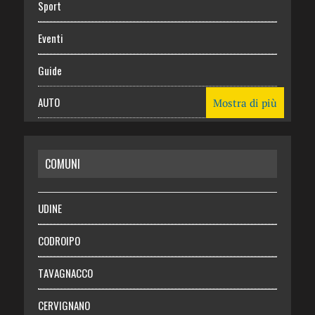
Sport
Eventi
Guide
AUTO
Mostra di più
CASA
COMUNI
RISPARMIO
SALUTE
UDINE
Necrologie
CODROIPO
Chi siamo
TAVAGNACCO
Abbonati
CERVIGNANO