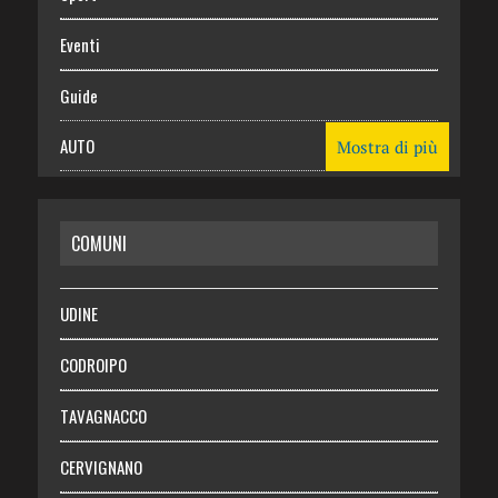
Eventi
Guide
AUTO
Mostra di più
CASA
COMUNI
RISPARMIO
SALUTE
UDINE
Necrologie
CODROIPO
Chi siamo
TAVAGNACCO
Abbonati
CERVIGNANO