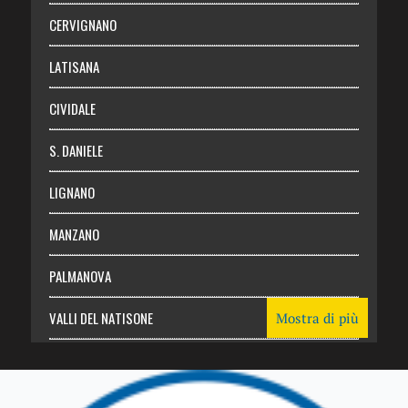
Abbonati
CERVIGNANO
Login
LATISANA
CIVIDALE
S. DANIELE
LIGNANO
MANZANO
PALMANOVA
VALLI DEL NATISONE
Mostra di più
Friuli Venezia Giulia
TRICESIMO