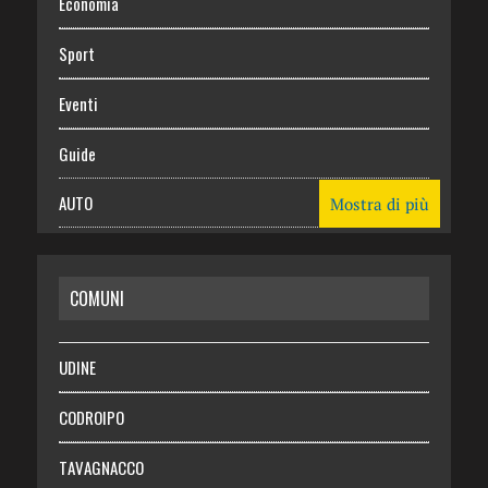
Economia
Sport
Eventi
Guide
AUTO
Mostra di più
CASA
COMUNI
RISPARMIO
SALUTE
UDINE
Necrologie
CODROIPO
Chi siamo
TAVAGNACCO