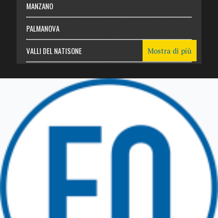
MANZANO
PALMANOVA
VALLI DEL NATISONE
Mostra di più
Friuli Venezia Giulia
TRICESIMO
TARCENTO
GEMONA DEL FRIULI
TOLMEZZO
TARVISIO