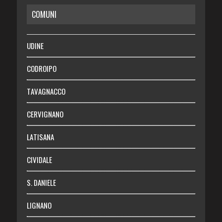
COMUNI
RISPARMIO
SALUTE
UDINE
Necrologie
CODROIPO
Chi siamo
TAVAGNACCO
Abbonati
CERVIGNANO
Login
LATISANA
CIVIDALE
S. DANIELE
LIGNANO