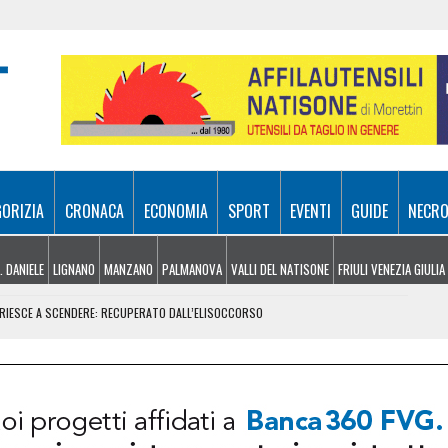
GORIZIA
CRONACA
ECONOMIA
SPORT
EVENTI
GUIDE
NECRO
. DANIELE
LIGNANO
MANZANO
PALMANOVA
VALLI DEL NATISONE
FRIULI VENEZIA GIULIA
N RIESCE A SCENDERE: RECUPERATO DALL’ELISOCCORSO
VENERDÌ 7 AGOSTO
SA A 10 METRI DA TERRA
E, ARRIVANO I TEMPORALI MA NON BASTA