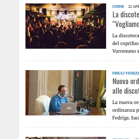
UDINE
22 AP
La discot
“Vogliamo
La discotec
del coprifuo
Vorremmo so
FRIULI VENEZ
Nuova ordi
alle disc
La nuova or
ordinanza p
Fedriga. Sar