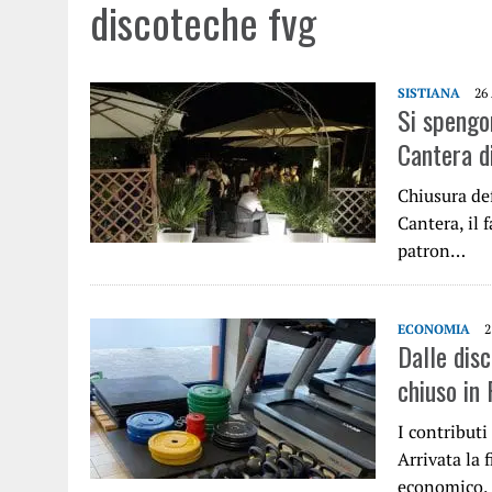
discoteche fvg
SISTIANA
26
Si spengo
Cantera di
Chiusura def
Cantera, il 
patron…
ECONOMIA
2
Dalle disc
chiuso in
I contributi 
Arrivata la 
economico,