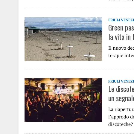
FRIULI VENEZ
Green pas
la vita in
Il nuovo dec
terapie inte
FRIULI VENEZ
Le discot
un segnal
La riapertur
l’approdo de
discoteche?