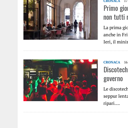
CRONACA
17
Primo gior
non tutti 
La prima gio
anche in Fr
Ieri, il min
CRONACA
16
Discotech
governo
Le discotech
seppur lenta
ripari….