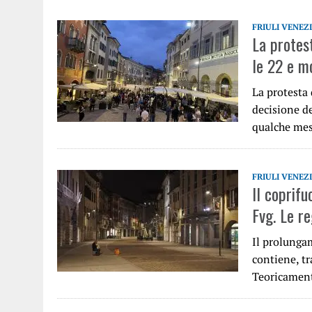
FRIULI VENEZ
La protest
le 22 e mo
La protesta 
decisione de
qualche me
FRIULI VENEZ
Il coprifu
Fvg. Le re
Il prolunga
contiene, tr
Teoricament