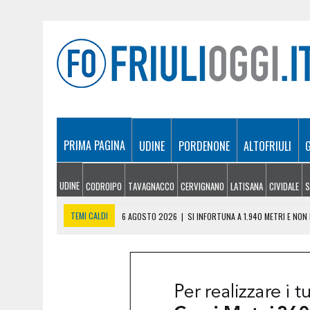
PRIMA PAGINA
UDINE
PORDENONE
ALTOFRIULI
UDINE
CODROIPO
TAVAGNACCO
CERVIGNANO
LATISANA
CIVIDALE
S
TEMI CALDI
6 AGOSTO 2026
|
SI INFORTUNA A 1.940 METRI E NO
6 AGOSTO 2026
|
LE PREVISIONI METEO IN FRIULI VENEZIA GIULIA DI 
6 AGOSTO 2026
|
PRECIPITA COL PARAPENDIO: 25ENNE RESTA SOSPE
6 AGOSTO 2026
|
CALDO RECORD IN FRIULI: 41 GRADI NEL CIVIDALES