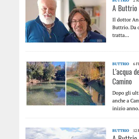
BUTTRIO
2 A
A Buttrio
Il dottor A
Buttrio. Da
tratta…
BUTTRIO
6 F
L’acqua d
Camino
Dopo gli ult
anche a Cami
inizio ann
BUTTRIO
12 
A Buttrio