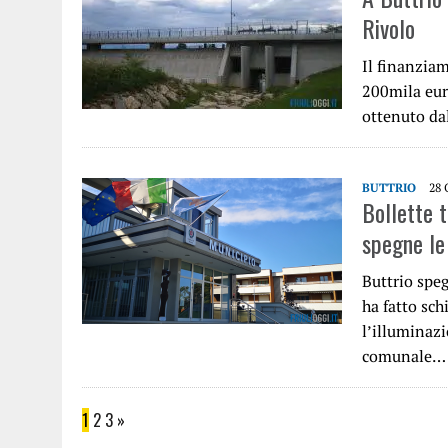
Rivolo
Il finanziam
200mila eur
ottenuto d
BUTTRIO
28
Bollette t
spegne le 
Buttrio speg
ha fatto sch
l’illuminaz
comunale…
1
2
3
»