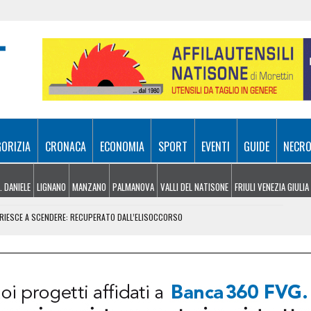
GORIZIA
CRONACA
ECONOMIA
SPORT
EVENTI
GUIDE
NECRO
. DANIELE
LIGNANO
MANZANO
PALMANOVA
VALLI DEL NATISONE
FRIULI VENEZIA GIULIA
N RIESCE A SCENDERE: RECUPERATO DALL’ELISOCCORSO
VENERDÌ 7 AGOSTO
SA A 10 METRI DA TERRA
E, ARRIVANO I TEMPORALI MA NON BASTA