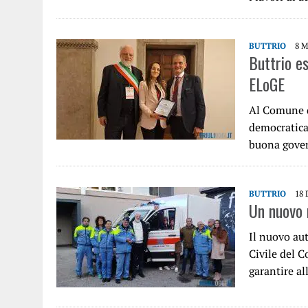
BUTTRIO
8 
Buttrio e
ELoGE
Al Comune d
democratica.
buona gove
BUTTRIO
18
Un nuovo 
Il nuovo aut
Civile del 
garantire a