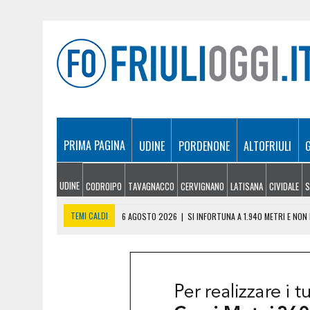
PRIMA PAGINA
UDINE
PORDENONE
ALTOFRIULI
UDINE
CODROIPO
TAVAGNACCO
CERVIGNANO
LATISANA
CIVIDALE
S
TEMI CALDI
6 AGOSTO 2026
|
SI INFORTUNA A 1.940 METRI E NO
6 AGOSTO 2026
|
LE PREVISIONI METEO IN FRIULI VENEZIA GIULIA DI 
6 AGOSTO 2026
|
PRECIPITA COL PARAPENDIO: 25ENNE RESTA SOSPE
6 AGOSTO 2026
|
CALDO RECORD IN FRIULI: 41 GRADI NEL CIVIDALES