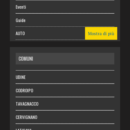
Eventi
Guide
AUTO
Mostra di più
CASA
COMUNI
RISPARMIO
SALUTE
UDINE
Necrologie
CODROIPO
Chi siamo
TAVAGNACCO
Abbonati
CERVIGNANO
Login