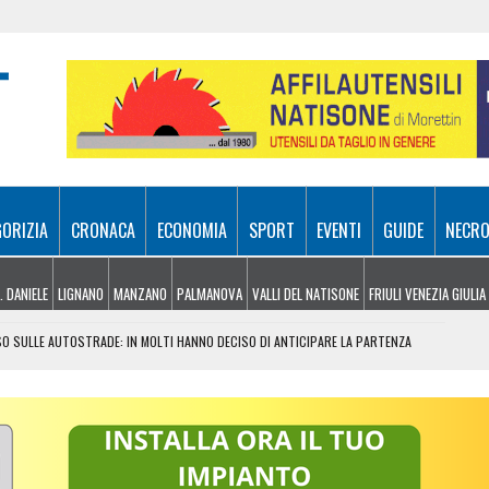
GORIZIA
CRONACA
ECONOMIA
SPORT
EVENTI
GUIDE
NECRO
. DANIELE
LIGNANO
MANZANO
PALMANOVA
VALLI DEL NATISONE
FRIULI VENEZIA GIULIA
O SULLE AUTOSTRADE: IN MOLTI HANNO DECISO DI ANTICIPARE LA PARTENZA
: GRANDE SUCCESSO PER LA FESTA DELLE IMPRESE
VOLA IN VIETNAM PER RAPPRESENTARE L’ITALIA
LCONE: NON AVEVA MAI PRESO LA PATENTE
TO UN FERITO SOSPESO NEL VUOTO PER OLTRE 100 METRI