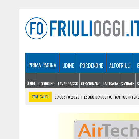
PRIMA PAGINA
UDINE
PORDENONE
ALTOFRIULI
UDINE
CODROIPO
TAVAGNACCO
CERVIGNANO
LATISANA
CIVIDALE
S
TEMI CALDI
8 AGOSTO 2026
|
ESODO D’AGOSTO, TRAFFICO INTENS
8 AGOSTO 2026
|
IL PALMARINO SI METTE IN VETRINA
8 AGOSTO 2026
|
UNA FRIULANA A MISS WORLD: LUCREZIA MANGILLI 
8 AGOSTO 2026
|
FERMATO DOPO UNA MANOVRA PERICOLOSA A MONFA
8 AGOSTO 2026
|
L’ESERCITAZIONE ALLA DIGA DI SAURIS: RECUPERA