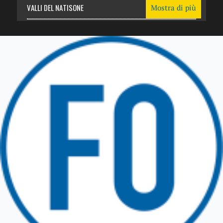
VALLI DEL NATISONE
Mostra di più
Friuli Venezia Giulia
TRICESIMO
TARCENTO
GEMONA DEL FRIULI
TOLMEZZO
TARVISIO