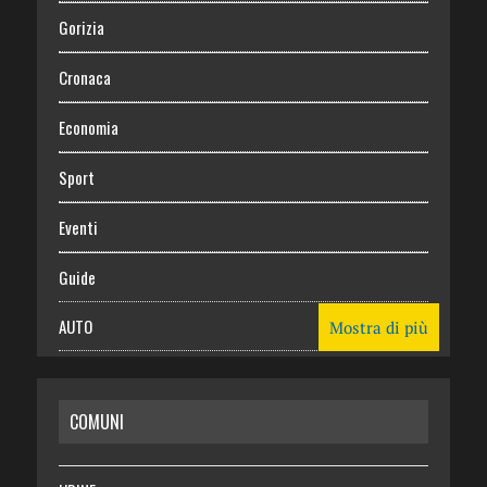
Gorizia
Cronaca
Economia
Sport
Eventi
Guide
AUTO
Mostra di più
CASA
COMUNI
RISPARMIO
SALUTE