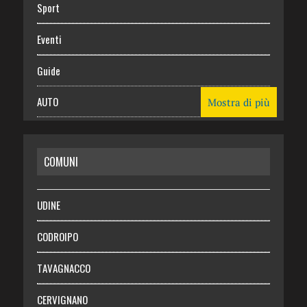
Sport
Eventi
Guide
AUTO
Mostra di più
CASA
COMUNI
RISPARMIO
SALUTE
UDINE
Necrologie
CODROIPO
Chi siamo
TAVAGNACCO
Abbonati
CERVIGNANO