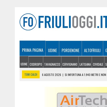
PRIMA PAGINA
UDINE
PORDENONE
ALTOFRIULI
UDINE
CODROIPO
TAVAGNACCO
CERVIGNANO
LATISANA
CIVIDALE
S
TEMI CALDI
6 AGOSTO 2026
|
SI INFORTUNA A 1.940 METRI E NO
6 AGOSTO 2026
|
LE PREVISIONI METEO IN FRIULI VENEZIA GIULIA DI 
6 AGOSTO 2026
|
PRECIPITA COL PARAPENDIO: 25ENNE RESTA SOSPE
6 AGOSTO 2026
|
CALDO RECORD IN FRIULI: 41 GRADI NEL CIVIDALES