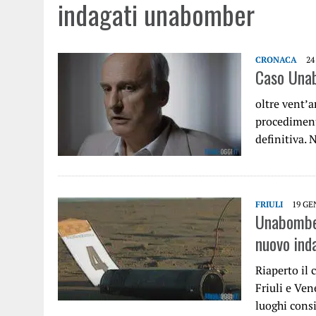
indagati unabomber
CRONACA
24
Caso Unab
oltre vent’a
procediment
definitiva. 
FRIULI
19 GE
Unabomber 
nuovo ind
Riaperto il 
Friuli e Ven
luoghi cons