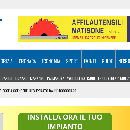
GORIZIA
CRONACA
ECONOMIA
SPORT
EVENTI
GUIDE
NECRO
. DANIELE
LIGNANO
MANZANO
PALMANOVA
VALLI DEL NATISONE
FRIULI VENEZIA GIULIA
N RIESCE A SCENDERE: RECUPERATO DALL’ELISOCCORSO
VENERDÌ 7 AGOSTO
SA A 10 METRI DA TERRA
E, ARRIVANO I TEMPORALI MA NON BASTA