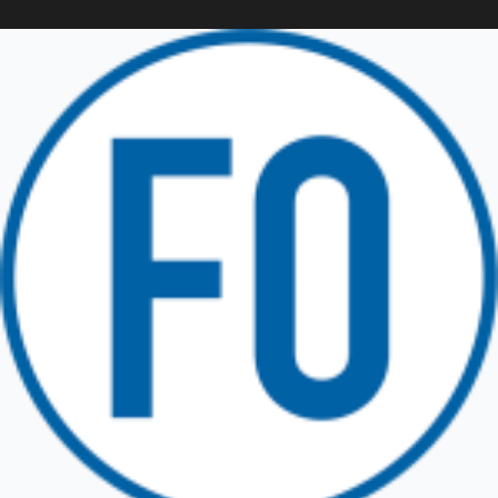
Friuli Venezia Giulia
TRICESIMO
TARCENTO
GEMONA DEL FRIULI
TOLMEZZO
TARVISIO