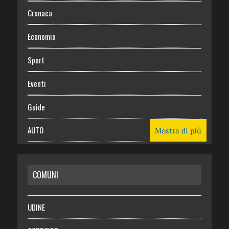
Cronaca
Economia
Sport
Eventi
Guide
AUTO
Mostra di più
CASA
COMUNI
RISPARMIO
SALUTE
UDINE
Necrologie