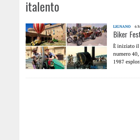
italento
LIGNANO
6 
Biker Fest
È iniziato i
numero 40, 
1987 esplora