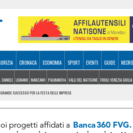
GORIZIA
CRONACA
ECONOMIA
SPORT
EVENTI
GUIDE
NECRO
. DANIELE
LIGNANO
MANZANO
PALMANOVA
VALLI DEL NATISONE
FRIULI VENEZIA GIULIA
: GRANDE SUCCESSO PER LA FESTA DELLE IMPRESE
VOLA IN VIETNAM PER RAPPRESENTARE L’ITALIA
A SITUAZIONE
 NONA AI MONDIALI UNDER 20 DI EUGENE