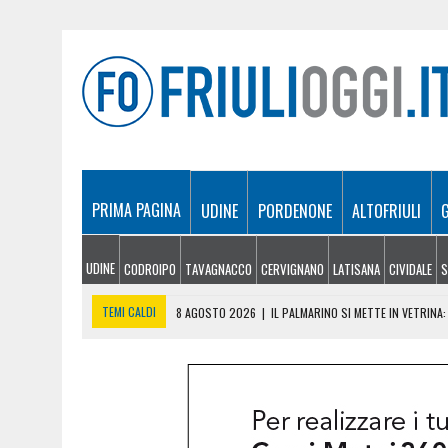
PRIMA PAGINA
UDINE
PORDENONE
ALTOFRIULI
UDINE
CODROIPO
TAVAGNACCO
CERVIGNANO
LATISANA
CIVIDALE
S
TEMI CALDI
8 AGOSTO 2026
|
IL PALMARINO SI METTE IN VETRINA
8 AGOSTO 2026
|
UNA FRIULANA A MISS WORLD: LUCREZIA MANGILLI 
8 AGOSTO 2026
|
INCENDI, ANCORA FIAMME NEI BOSCHI DEL FRIULI: L
8 AGOSTO 2026
|
ELETTRA BERNARDIS TRA LE MIGLIORI AL MONDO: È