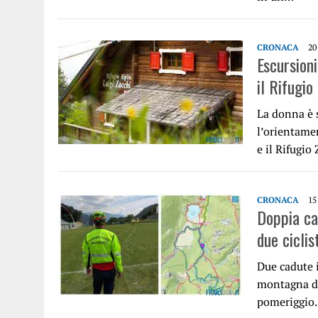
CRONACA
20
Escursioni
il Rifugio
La donna è 
l’orientame
e il Rifugio
CRONACA
15
Doppia cad
due ciclis
Due cadute i
montagna del
pomeriggi