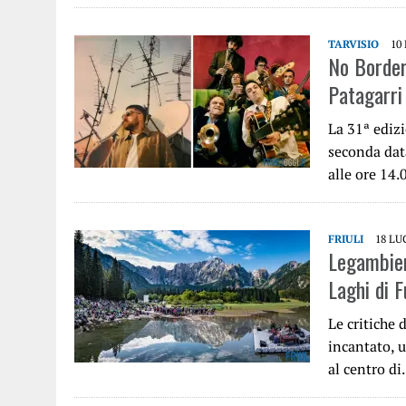
TARVISIO
10
No Border
Patagarri
La 31ª ediz
seconda dat
alle ore 14
FRIULI
18 LU
Legambien
Laghi di 
Le critiche
incantato, u
al centro d