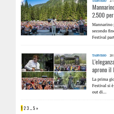
TARVISIO
27
Mannarino,
2.500 per
Mannarino p
secondo fin
Festival par
TARVISIO
20
L’eleganz
aprono il
La prima gi
Festival si 
out di…
1
2
3
…
5
»