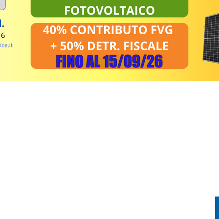
NDERE: RECUPERATO DALL’ELISOCCORSO