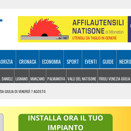
GORIZIA
CRONACA
ECONOMIA
SPORT
EVENTI
GUIDE
NECRO
. DANIELE
LIGNANO
MANZANO
PALMANOVA
VALLI DEL NATISONE
FRIULI VENEZIA GIULIA
ZIA GIULIA DI VENERDÌ 7 AGOSTO
SA A 10 METRI DA TERRA
TORIA INCONTRA LA TECNOLOGIA
FESTA TRA CORSA, MUSICA E TRADIZIONE