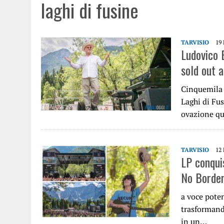
laghi di fusine
TARVISIO
19
Ludovico E
sold out 
Cinquemila p
Laghi di Fus
ovazione q
TARVISIO
12
LP conquis
No Border
a voce poten
trasformand
in un…