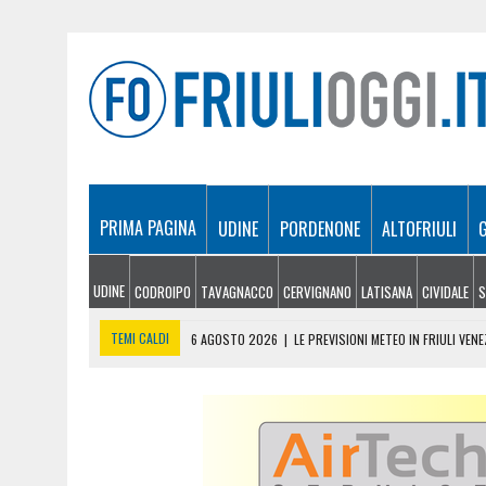
PRIMA PAGINA
UDINE
PORDENONE
ALTOFRIULI
UDINE
CODROIPO
TAVAGNACCO
CERVIGNANO
LATISANA
CIVIDALE
S
TEMI CALDI
6 AGOSTO 2026
|
LE PREVISIONI METEO IN FRIULI VENE
6 AGOSTO 2026
|
PRECIPITA COL PARAPENDIO: 25ENNE RESTA SOSPE
6 AGOSTO 2026
|
SALONE DEL LIBRO DI TORINO 2026: QUANDO L’EDI
6 AGOSTO 2026
|
SAPPADA CELEBRA SANT’OSVALDO: TRE GIORNI DI 