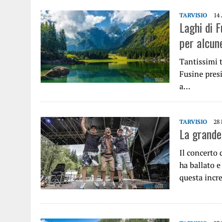
TARVISIO
14
Laghi di F
per alcun
Tantissimi t
Fusine presi
a…
TARVISIO
28
La grande
Il concerto
ha ballato e
questa incr