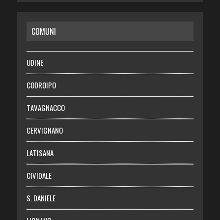
CASA
COMUNI
RISPARMIO
SALUTE
UDINE
Necrologie
CODROIPO
Chi siamo
TAVAGNACCO
Abbonati
CERVIGNANO
Login
LATISANA
CIVIDALE
S. DANIELE