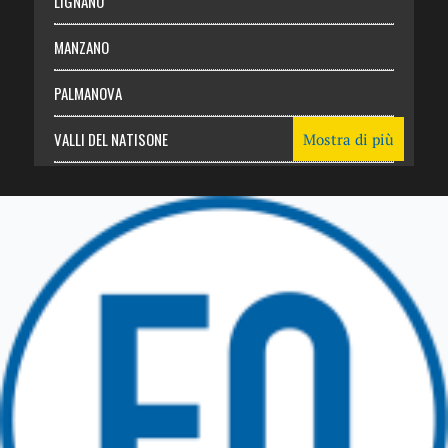
LIGNANO
MANZANO
PALMANOVA
VALLI DEL NATISONE
Mostra di più
Friuli Venezia Giulia
TRICESIMO
TARCENTO
GEMONA DEL FRIULI
TOLMEZZO
TARVISIO