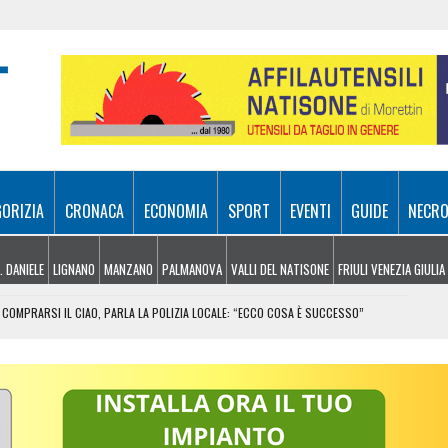
GORIZIA
CRONACA
ECONOMIA
SPORT
EVENTI
GUIDE
NECRO
. DANIELE
LIGNANO
MANZANO
PALMANOVA
VALLI DEL NATISONE
FRIULI VENEZIA GIULIA
COMPRARSI IL CIAO, PARLA LA POLIZIA LOCALE: “ECCO COSA È SUCCESSO”
RA ATTIVI, ELICOTTERI IN AZIONE SUI MONTI
 FRICO RESIANO TRA SAPORE, TRADIZIONE E MEMORIA
IL CONTACTLESS PER VIAGGIARE IN GRUPPO