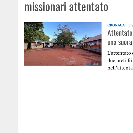
missionari attentato
CRONACA
7 
Attentato 
una suora
L’attentato 
due preti fr
nell’attent