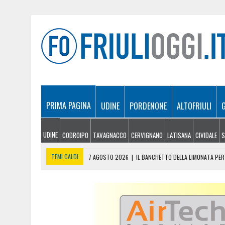
PRIMA PAGINA
UDINE
PORDENONE
ALTOFRIULI
UDINE
CODROIPO
TAVAGNACCO
CERVIGNANO
LATISANA
CIVIDALE
S
TEMI CALDI
7 AGOSTO 2026
|
IL BANCHETTO DELLA LIMONATA PER 
7 AGOSTO 2026
|
EMERGENZA INCENDI IN FRIULI: CINQUE ROGHI ANCO
7 AGOSTO 2026
|
“MÖČIZÄ ANU IT”: A OSEACCO TORNA LA FESTA DEL
7 AGOSTO 2026
|
UN TAP, 10 BIGLIETTI: SUI BUS DI UDINE ARRIVA 