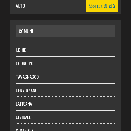
AUTO
Mostra di più
CASA
COMUNI
RISPARMIO
SALUTE
UDINE
Necrologie
CODROIPO
Chi siamo
TAVAGNACCO
Abbonati
CERVIGNANO
Login
LATISANA
CIVIDALE
S. DANIELE