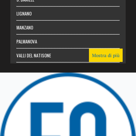
LIGNANO
MANZANO
PALMANOVA
VALLI DEL NATISONE
Mostra di più
Friuli Venezia Giulia
TRICESIMO
TARCENTO
GEMONA DEL FRIULI
TOLMEZZO