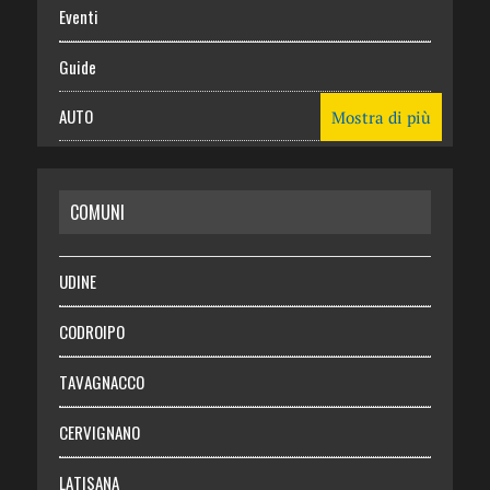
Eventi
Guide
AUTO
Mostra di più
CASA
COMUNI
RISPARMIO
SALUTE
UDINE
Necrologie
CODROIPO
Chi siamo
TAVAGNACCO
Abbonati
CERVIGNANO
Login
LATISANA