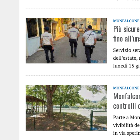
MONFALCONE
Più sicure
fino all’u
Servizio ser
dell’estate,
lunedì 15 g
MONFALCONE
Monfalcone
controlli
Parte a Monf
vivibilità d
in via sper