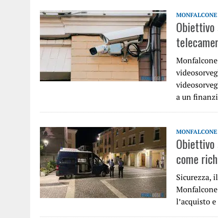
MONFALCONE
Obiettivo
telecame
Monfalcone 
videosorveg
videosorveg
a un finanz
MONFALCONE
Obiettivo
come rich
Sicurezza, 
Monfalcone 
l’acquisto e