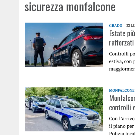
sicurezza monfalcone
GRADO
22 L
Estate più
rafforzati
Controlli po
estiva, con 
maggiorment
MONFALCONE
Monfalcone
controlli e
Con l’arriv
il piano pe
Polizia loc