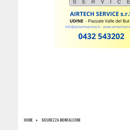
7 AGOSTO 2026
|
ESTATE E CANI, SCATTANO I CONTROLLI IN FVG: N
HOME
SICUREZZA MONFALCONE