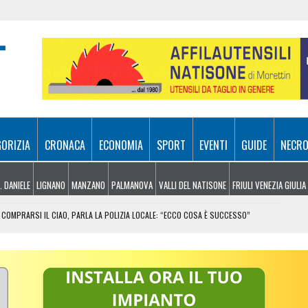
GORIZIA
CRONACA
ECONOMIA
SPORT
EVENTI
GUIDE
NECRO
. DANIELE
LIGNANO
MANZANO
PALMANOVA
VALLI DEL NATISONE
FRIULI VENEZIA GIULIA
COMPRARSI IL CIAO, PARLA LA POLIZIA LOCALE: “ECCO COSA È SUCCESSO”
RA ATTIVI, ELICOTTERI IN AZIONE SUI MONTI
 FRICO RESIANO TRA SAPORE, TRADIZIONE E MEMORIA
IL CONTACTLESS PER VIAGGIARE IN GRUPPO