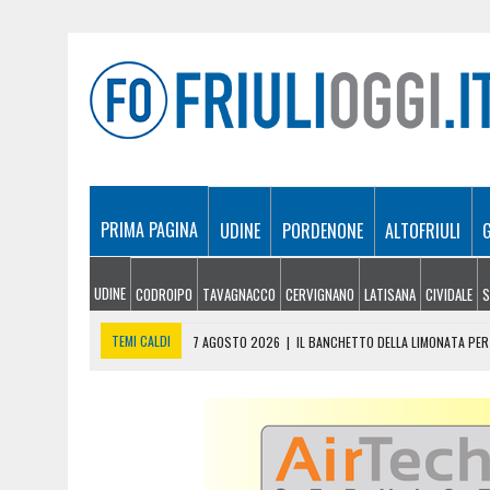
PRIMA PAGINA
UDINE
PORDENONE
ALTOFRIULI
UDINE
CODROIPO
TAVAGNACCO
CERVIGNANO
LATISANA
CIVIDALE
S
TEMI CALDI
7 AGOSTO 2026
|
IL BANCHETTO DELLA LIMONATA PER 
7 AGOSTO 2026
|
EMERGENZA INCENDI IN FRIULI: CINQUE ROGHI ANCO
7 AGOSTO 2026
|
“MÖČIZÄ ANU IT”: A OSEACCO TORNA LA FESTA DEL
7 AGOSTO 2026
|
UN TAP, 10 BIGLIETTI: SUI BUS DI UDINE ARRIVA 