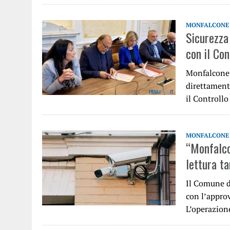
MONFALCONE
Sicurezza 
con il Con
Monfalcone 
direttamente
il Controll
MONFALCONE
“Monfalco
lettura ta
Il Comune d
con l’appro
L’operazion