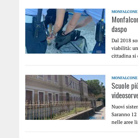
MONFALCONE
Monfalcone
daspo
Dal 2018 so
viabilità: un
cittadina si
MONFALCONE
Scuole pi
videosorv
Nuovi siste
Saranno 12 i
nelle aree l