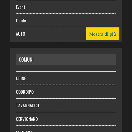
Eventi
Guide
AUTO
Mostra di più
CASA
COMUNI
RISPARMIO
SALUTE
UDINE
Necrologie
CODROIPO
Chi siamo
TAVAGNACCO
Abbonati
CERVIGNANO
Login