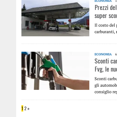
ECONOMIA
1
Prezzi del
super scon
Il costo del
carburanti,
ECONOMIA
6
Sconti ca
Fvg, le nu
Sconti carbu
gli automobi
consiglio re
1
2
»