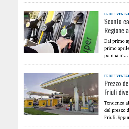
FRIULI VENEZ
Sconto car
Regione a
Dal primo ap
primo aprile
pompa in…
FRIULI VENEZ
Prezzo del
Friuli div
Tendenza al
del prezzo 
Friuli. Eppu