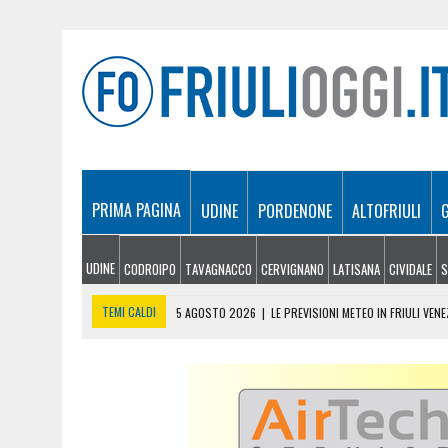
PRIMA PAGINA
UDINE
PORDENONE
ALTOFRIULI
UDINE
CODROIPO
TAVAGNACCO
CERVIGNANO
LATISANA
CIVIDALE
S
TEMI CALDI
5 AGOSTO 2026
|
LE PREVISIONI METEO IN FRIULI VENE
5 AGOSTO 2026
|
SICCITÀ E CARENZA D’ACQUA, LE AZIENDE AGRICOLE
5 AGOSTO 2026
|
LO YEMEN DOPO IL CROLLO DELLA TREGUA: CRISI P
5 AGOSTO 2026
|
ORIGINARIO DI BANNIA TRA I MORTI DI MARCINELLE