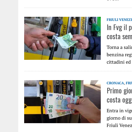
FRIULI VENEZ
In Fvg il 
costa sem
Torna a sali
benzina regi
cittadini e
CRONACA
,
FRI
Primo gio
costa oggi
Entra in vig
giorno di su
Friuli Vene