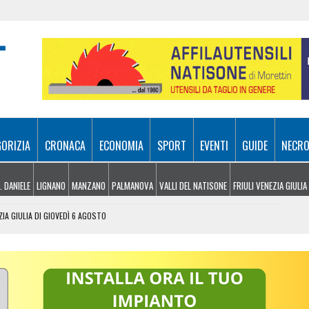
GORIZIA
CRONACA
ECONOMIA
SPORT
EVENTI
GUIDE
NECRO
. DANIELE
LIGNANO
MANZANO
PALMANOVA
VALLI DEL NATISONE
FRIULI VENEZIA GIULIA
ZIA GIULIA DI GIOVEDÌ 6 AGOSTO
 UDINESI SEMPRE PIÙ IN DIFFICOLTÀ
OLITICHE ED ECONOMICHE RIDISEGNANO LO SCENARIO
: PIETRO BASSO IDENTIFICATO DOPO 70 ANNI