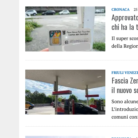
CRONACA
25
Approvato
chi ha la 
Il super sco
della Region
FRIULI VENEZ
Fascia Zer
il nuovo s
Sono alcune 
L’introduzio
comuni con