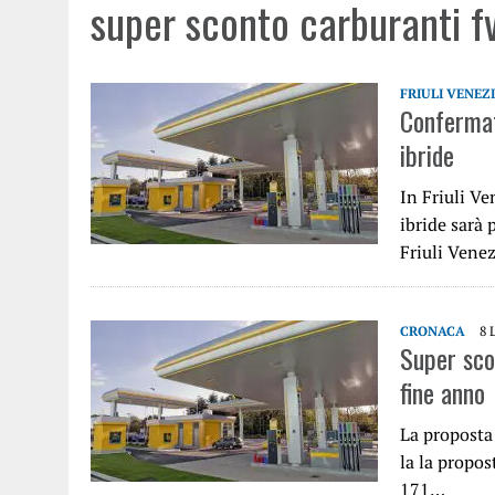
super sconto carburanti f
FRIULI VENEZ
Confermat
ibride
In Friuli Ve
ibride sarà 
Friuli Vene
CRONACA
8 
Super scon
fine anno
La proposta 
la la propos
171…