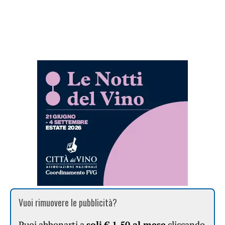
Vuoi rimuovere le pubblicità?
Puoi abbonarti a
soli € 1,50 al mese
cliccando