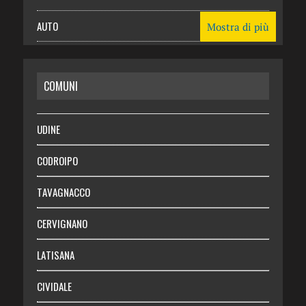
AUTO
Mostra di più
CASA
COMUNI
RISPARMIO
SALUTE
UDINE
Necrologie
CODROIPO
Chi siamo
TAVAGNACCO
Abbonati
CERVIGNANO
Login
LATISANA
CIVIDALE